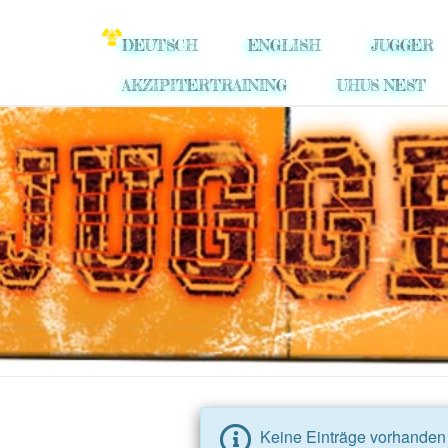
Skip
to
DEUTSCH
ENGLISH
JUGGER
main
Uhus
content
AKZIPITERTRAINING
UHUS NEST
Jugger-
Bücher
Keine Einträge vorhanden