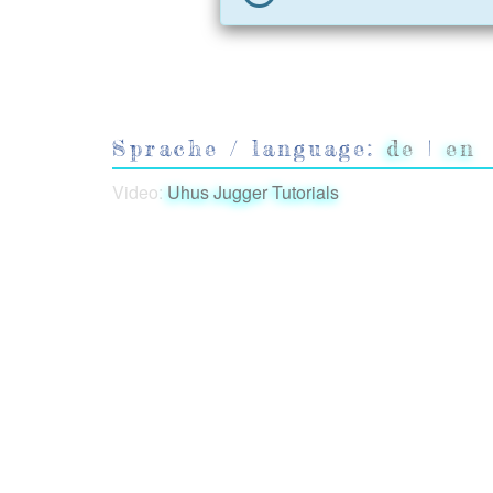
Sprache / language:
de
|
en
Video:
Uhus Jugger Tutorials
Copyright © Ruben Wickenhäuser / The Uhu U