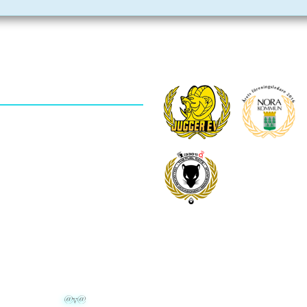
velius 2019.
@v@
|