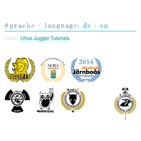
Sprache / language:
de
|
en
Video:
Uhus Jugger Tutorials