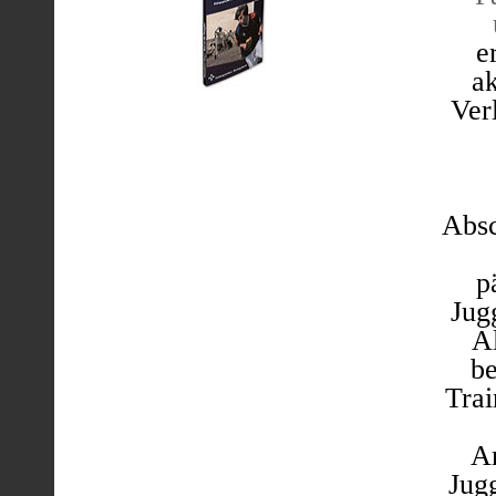
e
a
Ver
Absc
p
Jug
Al
be
Trai
Ar
Jug