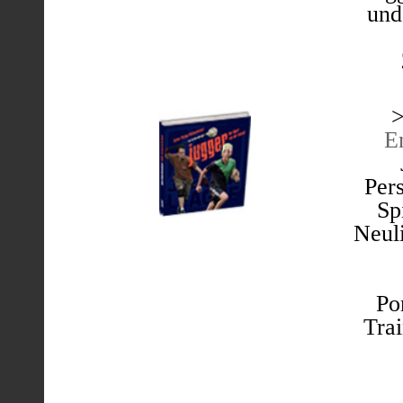
und
E
Per
Sp
Neul
Po
Trai