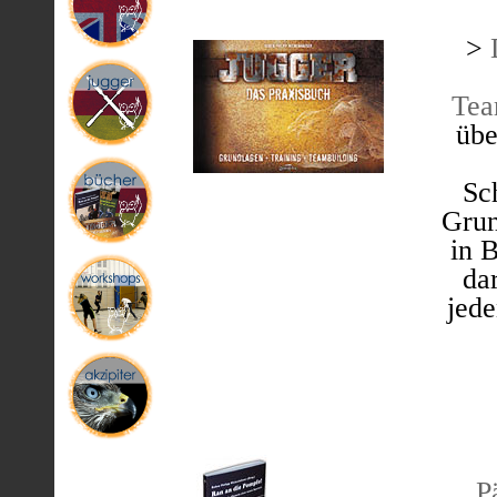
>
Tea
übe
Sc
Grun
in B
dar
jede
P