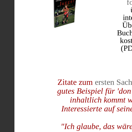
f
in
Übe
Buch
kos
(PD
Zitate zum
ersten Sac
gutes Beispiel für 'don
inhaltlich kommt w
Interessierte auf sein
"Ich glaube, das wäre 