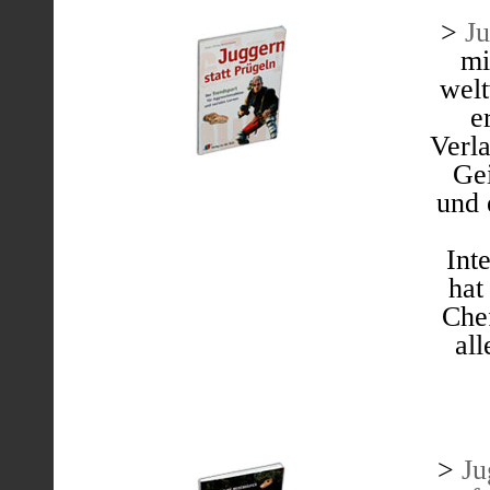
>
Ju
mi
welt
e
Verla
Gei
und 
Int
hat
Chef
al
>
Ju