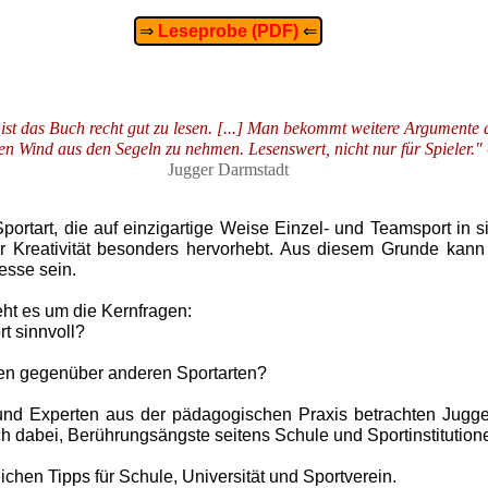
⇒
Leseprobe (PDF)
⇐
st das Buch recht gut zu lesen. [...] Man bekommt weitere Argumente 
den Wind aus den Segeln zu nehmen. Lesenswert, nicht nur für Spieler."
Jugger Darmstadt
Sportart, die auf einzigartige Weise Einzel- und Teamsport in 
er Kreativität besonders hervorhebt. Aus diesem Grunde kan
esse sein.
eht es um die Kernfragen:
rt sinnvoll?
ken gegenüber anderen Sportarten?
und Experten aus der pädagogischen Praxis betrachten Jugger h
auch dabei, Berührungsängste seitens Schule und Sportinstituti
chen Tipps für Schule, Universität und Sportverein.