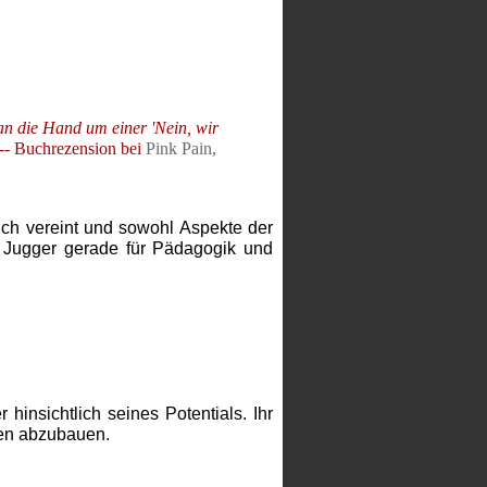
an die Hand um einer 'Nein, wir
-- Buchrezension bei
Pink Pain,
sich vereint und sowohl Aspekte der
n Jugger gerade für Pädagogik und
insichtlich seines Potentials. Ihr
onen abzubauen.